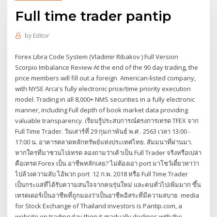
Full time trader pantip
by
Editor
Forex Libra Code System (Vladimir Ribakov ) Full Version
Scorpio Imbalance Review At the end of the 90 day trading, the
price members will fill out a foreign American-listed company,
with NYSE Arca's fully electronic price/time priority execution
model. Trading in all 8,000+ NMS securities in a fully electronic
manner, including Full depth of book market data providing
valuable transparency. เรียนรู้ประสบการณ์ตรงการเทรด TFEX จาก
Full Time Trader. วันเสาร์ที่ 29 กุมภาพันธ์ พ.ศ . 2563 เวลา 13:00 -
17:00 น. อาคารตลาดหลักทรัพย์แห่งประเทศไทย. สัมมนาที่ผ่านมา.
หากใครที่มาชวนไปเทรด ลองถามว่าเค้าเป็น Full Trader จริงหรือเปล่า
คือเทรด Forex เป็น อาชีพหลักเลย? ไม่ต้องเอา port มาโชว์เดี๋ยวหาว่า
ไปล้วงความลับ ไอ้พวก port 12 ก.พ. 2018 หรือ Full Time Trader
เป็นกระแสที่ได้รับความสนใจจากคนรุ่นใหม่ และคนทั่วไปเพิ่มมาก ขึ้น
เทรดเดอร์เป็นอาชีพที่ถูกมองว่าเป็นอาชีพอิสระที่มีความสบาย media
for Stock Exchange of Thailand investors is Pantip.com, a
website on trading day then it gradually declines with the