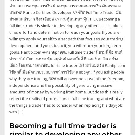
คำถาม การลงทุน การเงิน นักลงทุน การวางแผนการเงิน เงินตราต่าง
ประเทศ Pantip Certified Developer /// ชีวิต Full Time Trader มัน
ช่างแสนลำบาก จิงๆ เฮ้อออ /// กระทู้สนทนา หุ้น TFEX Becoming a
full time trader is similar to developing any other skill - it takes
time, effort and determination to reach your goals. If you are
willing to apply yourself to a set path that focuses your trading
development and you stick to it, you will reach your long-term
goals. Pantip.com @Pantip1996. Full time trader นิยามนี้คือ คนที่
ทำรายได้ กับการเทรด หุ้น อนุพันธ์ คอมมั่นดี้ ฟิวเจอร์ ค่าเงิน อย่าง
เดียว โดยสามารถหาเงิน full time trader เครียดไหมครับ Pantip.com
ใช้คุกกี้เพื่อพัฒนาประสบการณ์การใช้งานของคุณ If you ask people
why they are trading, 90% will answer because of the freedom,
independence and the possibility of generating massive
amounts of money by working from home. But does this really
reflect the reality of professional, full-time trading and what are
the things a trader has to consider when replacing his day-job
with […]
Becoming a full time trader is
similar to developing any other